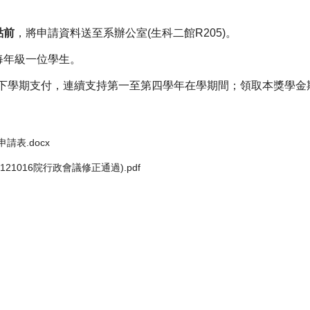
點前
，
將申請資料送至系辦公室(生科二館R205)。
每年級一位學生。
、下學期支付，
連續支持第一至第四學年在學期間；領取本獎學金
表.docx
1016院行政會議修正通過).pdf