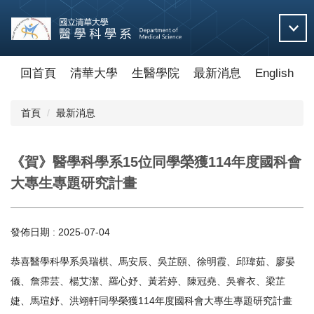
跳
到
主
要
內
回首頁
清華大學
生醫學院
最新消息
English
容
區
首頁
最新消息
《賀》醫學科學系15位同學榮獲114年度國科會
大專生專題研究計畫
發佈日期 :
2025-07-04
恭喜醫學科學系吳瑞棋、馬安辰、吳芷頤、徐明霞、邱瑋茹、廖晏
儀、詹霈芸、楊艾潔、羅心妤、黃若婷、陳冠堯、吳睿衣、梁芷
婕、馬瑄妤、洪翊軒同學榮獲114年度國科會大專生專題研究計畫