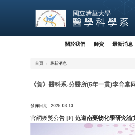
跳
到
主
要
內
容
區
關於我們
師資
最新消息
首頁
最新消息
《賀》醫科系-分醫所(5年一貫)李育
發佈日期 :
2025-03-13
官網獲獎公告
[F] 范道南藥物化學研究論文獎 Dao