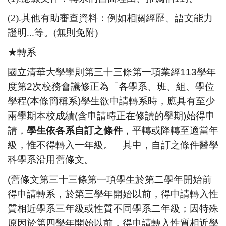
(2).其他有助審查資料：例如相關經歷、語文能力
證明...等。(無則免附)
★轉系
國立清華大學學則第三十三條第一項業經
113
學年
度第
2
次校務會
議修正為
「
各學系、班、組、學位
學程
(
本條簡稱系
)
學生欲申請轉
系時，應具有至少
兩學期本校成績
(
含申請時正在修讀的學期
)
始得
申
請，
學生依各系自訂之條件
，平轉或降轉至適當年
級，
惟不得轉入一年級。
」
其中，自訂之條件醫學
科學系沿用舊條文。
(
舊條文第三十三條第一項
學生於第二學年開始前
得申請轉系，
於第三學年開始以前，
得申請轉入性
質相近學系三年級或性質不同學系二年級；
因特殊
原因於第四學年開始以前，
得申請轉入性質相近學